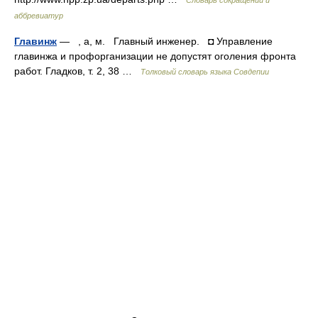
Словарь сокращений и
аббревиатур
Главинж
— , а, м. Главный инженер. ◘ Управление
главинжа и профорганизации не допустят оголения фронта
работ. Гладков, т. 2, 38 …
Толковый словарь языка Совдепии