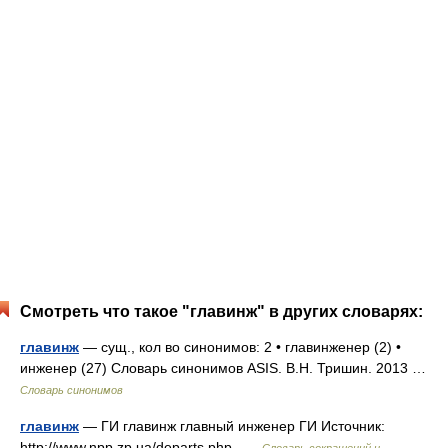
Смотреть что такое "главинж" в других словарях:
главинж
— сущ., кол во синонимов: 2 • главинженер (2) •
инженер (27) Словарь синонимов ASIS. В.Н. Тришин. 2013 …
Словарь синонимов
главинж
— ГИ главинж главный инженер ГИ Источник:
http://www.npp.zp.ua/departs.php …