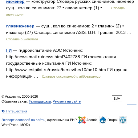
инженер
— конструктор Словарь русских синонимов. инженер
сущ., кол во синонимов: 27 • авиаинженер (1) • …
Словарь
синонимов
главинженер
— сущ., кол во синонимов: 2 • главинж (2) •
инженер (27) Словарь синонимов ASIS. В.Н. Тришин. 2013 …
Словарь синонимов
ГИ
— гидроиспытание АЭС Источник:
http://news.mail.ru/news.html?402788 ГИ госиспытания
государственные испытания ГИ Источник:
http://www.testpilot.ru/russia/beriev/be/10/be10.htm ГИ группа
информации …
Словарь сокращений и аббревиатур
© Академик, 2000-2026
18+
Обратная связь:
Техподдержка
,
Реклама на сайте
👣 Путешествия
Экспорт словарей на сайты
, сделанные на PHP,
Joomla,
Drupal,
WordPress, MODx.